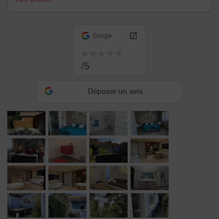
un peu plus loin le golf de la Méjanne et de L'Ardilouse
situés à 5' en voiture. Tout proche les terrains de tennis,
de squash, de Padel vous attendent pour des vacances
Google
sportives.
Et en plus !! un Spa est accessible dans le petit patio
extérieur: idéal pour des vacances ressourçantes !
/5
Déposer un avis