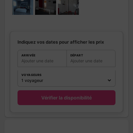
Salle de
Salle de bains avec
bains
/
Salle
douche
d'eau
Salle de bains privée
Sèche cheveux
Sèche serviettes
Indiquez vos dates pour afficher les prix
Salle(s) de bains (avec baignoire):
1
ARRIVÉE
DÉPART
WC
WC:
1
Ajouter une date
Ajouter une date
WC privés
VOYAGEURS
Cuisine
Coin cuisine à
1 voyageur
disposition (chambre
d'hôtes)
Kitchenette
Vérifier la disponibilité
Four à micro ondes
Réfrigérateur
Autres
Terrasse
pièces