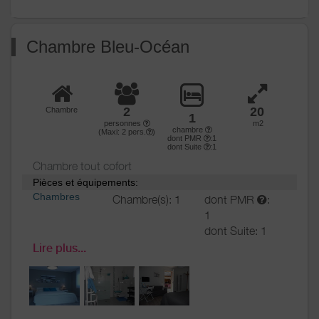
Media
Télévision
Wifi
Autres
Chambre Bleu-Océan
équipements
Chauffage /
Chauffage
AC
Bien être
Spa / Jacuzzi
2
20
Chambre
1
Exterieur
Salon de jardin
personnes
m2
chambre
(Maxi:
2
pers.
)
Terrain clos
dont PMR
:1
dont Suite
:1
Terrain clos commun
Chambre tout cofort
Divers
Pièces et équipements:
Chambres
Chambre(s): 1
dont PMR
:
1
dont Suite: 1
Lit(s):
1
dont lit(s) 1
Lire plus...
pers.: 0
dont lit(s) 2
pers.: 1
Chambre aux normes